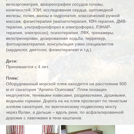
велоэргометрия, вазореография сосудов головы,
конечностей, УЗИ, исследования сердца, щитовидной
железы, почек, ванны и гидропатия, классический ручной
массаж, физиотерапия (магнитотерапия, КВЧ-терапия, ДМВ-
терапия, ультрафонофорез и электрофорез, ЛЭНАР-
терапия, электросон), психотерапия, ЛФК, тренажеры,
велотренировки, дозированная ходьба, терренкур,
фитоароматерапия, консультация узких специалистов
(кардиолог, диетолог, физиотерапевт и т.д.).
Дети:
Принимаются с 4 лет.
Пляж:
Оборудованный морской пляж находится на расстоянии 900
м от санатория "Архипо-Осиповка". Пляж оснащен
медпунктом, теневыми навесами, раздевалками, душевыми,
водными горками. Дорога на на пляж пролегает по тенистым
аллеям санатория, по экзотическому подвесному мосту
через Вулан, а дальше – вдоль реки, по асфальтированной
дорожке с лавочками в тени каштанов.