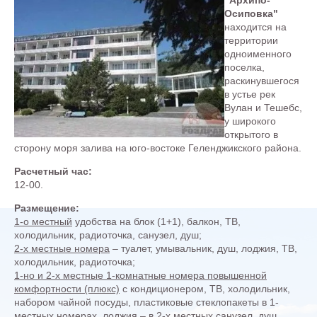
Осиповка"
находится на
территории
одноименного
поселка,
раскинувшегося
в устье рек
Вулан и Тешебс,
у широкого
открытого в
сторону моря залива на юго-востоке Геленджикского района.
Расчетный час:
12-00.
Размещение:
1-о местный
удобства на блок (1+1), балкон, ТВ,
холодильник, радиоточка, санузел, душ;
2-х местные номера
– туалет, умывальник, душ, лоджия, ТВ,
холодильник, радиоточка;
1-но и 2-х местные 1-комнатные номера повышенной
комфортности (плюкс)
с кондиционером, ТВ, холодильник,
набором чайной посуды, пластиковые стеклопакеты в 1-
местных номерах, лоджия – в 2-х местных санузел, душ.