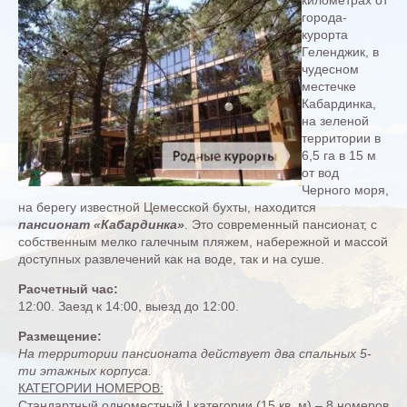
города-
курорта
Геленджик, в
чудесном
местечке
Кабардинка,
на зеленой
территории в
6,5 га в 15 м
от вод
Черного моря,
на берегу известной Цемесской бухты, находится
пансионат «Кабардинка»
. Это современный пансионат, с
собственным мелко галечным пляжем, набережной и массой
доступных развлечений как на воде, так и на суше.
Расчетный час:
12:00. Заезд к 14:00, выезд до 12:00.
Размещение:
На территории пансионата действует два спальных 5-
ти этажных корпуса.
КАТЕГОРИИ НОМЕРОВ:
Стандартный одноместный I категории (15 кв. м) – 8 номеров