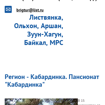
brigtur@list.ru
Листвянка,
Ольхон, Аршан,
Зуун-Хагун,
Байкал, МРС
Регион - Кабардинка. Пансионат
"Кабардинка"
В 15
километрах от