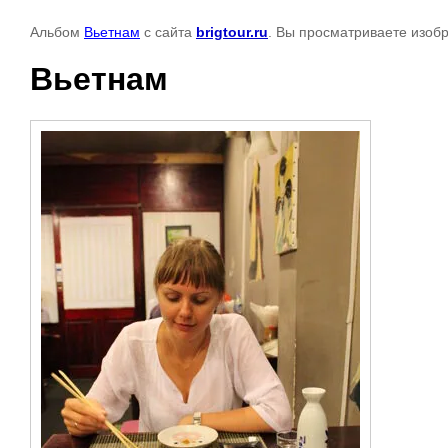
Альбом
Вьетнам
с сайта
brigtour.ru
. Вы просматриваете изоб
Вьетнам