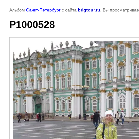
Альбом
Санкт-Петербург
с сайта
brigtour.ru
. Вы просматривае
P1000528