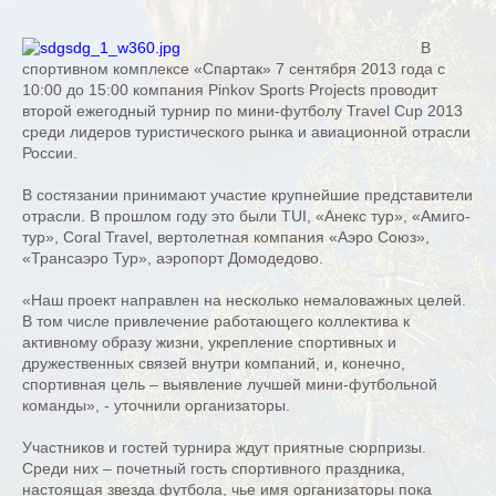
В
спортивном комплексе «Спартак» 7 сентября 2013 года с
10:00 до 15:00 компания Pinkov Sports Projects проводит
второй ежегодный турнир по мини-футболу Travel Cup 2013
среди лидеров туристического рынка и авиационной отрасли
России.
В состязании принимают участие крупнейшие представители
отрасли. В прошлом году это были TUI, «Анекс тур», «Амиго-
тур», Coral Travel, вертолетная компания «Аэро Союз»,
«Трансаэро Тур», аэропорт Домодедово.
«Наш проект направлен на несколько немаловажных целей.
В том числе привлечение работающего коллектива к
активному образу жизни, укрепление спортивных и
дружественных связей внутри компаний, и, конечно,
спортивная цель – выявление лучшей мини-футбольной
команды», - уточнили организаторы.
Участников и гостей турнира ждут приятные сюрпризы.
Среди них – почетный гость спортивного праздника,
настоящая звезда футбола, чье имя организаторы пока